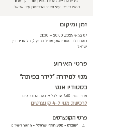
שירים עבריים. זמרת הסופרן תום כהן, זמרת
המצו-סופרן נעמי שדמי והפסנתרן עידו אריאל.
זמן ומיקום
07 במאי 2025, 20:00 – 21:30
פועם בלב, סטודיו אנט, שביל המרץ 2, תל אביב-יפו,
ישראל
פרטי האירוע
מנוי לסידרה "לידר בפיתה" 
בסטודיו אנט
מחיר מנוי:  360 ₪  לכל ארבעת הקונצרטים
לרכישת מנוי ל-4 קונצרטים
פרטי הקונצרטים
 "שוברט - מסע חורף ישראלי" - 
מחזור השירים 