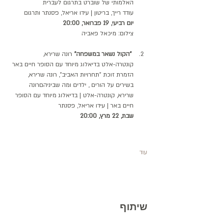
האלמותי של שוברט בתרגום לעברית
עודד רייך, בריטון | עידו אריאל, פסנתר ותרגום
יום רביעי, 19 פברואר, 20:00
צילום: מיכאל פאביה
 "הקול נשאר במשפחה" 
רונה שרירא, 
קונטרה-אלט בדיאלוג מיוחד עם הסופר חיים באר
הזמרת זוכת "תחרויות האביב", רונה שרירא, 
בשירים על הורים , ילדים ומה שביניהםרונה 
שרירא, קונטרה-אלט | בדיאלוג מיוחד עם הסופר 
חיים באר | עידו אריאל, פסנתר
שבת, 22 מרץ, 20:00
עוד
שיתוף