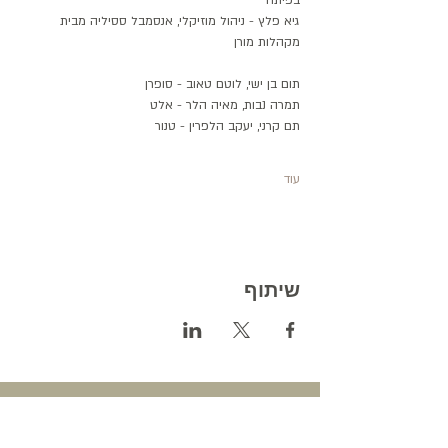
בפיתה'
גיא פלץ - ניהול מוזיקלי, אנסמבל ססיליה מבית 
מקהלות מורן
תום בן ישי, לוטם טאוב - סופרן
תמרה נבות, מאיה הלר - אלט
תם קרני, יעקב הלפרין - טנור
עוד
שיתוף
עידו אריאל