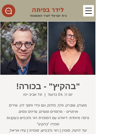
לידר בפיתה
בית ישראלי לשיר האומנותי
"בהקיץ" - בכורה!
יום ה׳, 04 בדצמ׳
  |  
תל אביב-יפו
מוצרט, שוברט, וולף, פולנק וגם נרדי וחנוך לוין. שירים
גרסה מיוחדת: דיאלוג עם הסופרת רוני גלבפיש בעקבות
יעל לויטה, סופרן | רוני גלבפיש, סופרת | עידו אריאל,