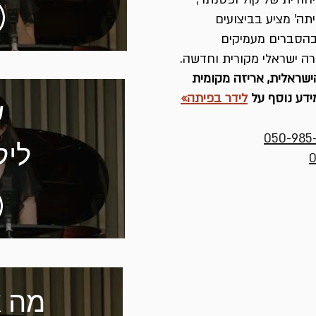
זע
תה' מציע בביצועים
 בהסברים מעמיקים
(י
ירה ישראלי מקורית וחדשה.
שראלית, אריזה מקומית
אור
ידע נוסף על
לידר בפיתה»
ש
עיב
050-985
ליק
0
מנ
ר
ויז
גויל
דנ
וי
מה א
סקו