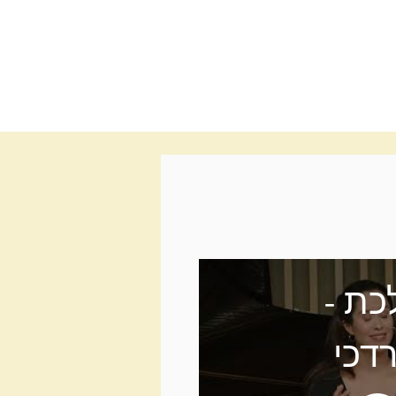
כת -
דכי