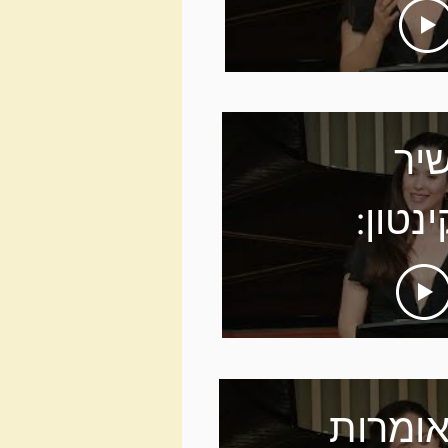
ירא
עקב
לנד);
יר
וד -
ינטון:
חם
בקה
נברג;
י/מנחם
יאלה
זנברג
ומרות
רקה -