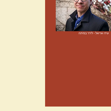
רקה -
ן; עידו
יאל -
עידו אריאל - לידר בפיתה
נתר